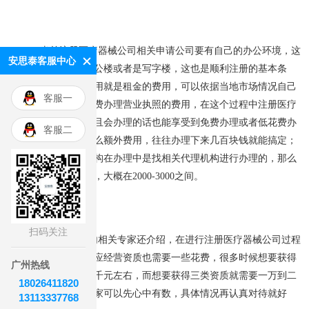
当前注册医疗器械公司相关申请公司要有自己的办公环境，这
安思泰客服中心
种办公环境就是指办公楼或者是写字楼，这也是顺利注册的基本条
件，所花费的大概费用就是租金的费用，可以依据当地市场情况自己
客服一
估算；还有就是要花费办理营业执照的费用，在这个过程中注册医疗
器械公司不但不难而且会办理的话也能享受到免费办理或者低花费办
客服二
理的情况，多没有什么额外费用，往往办理下来几百块钱就能搞定；
当然了，如果申请机构在办理中是找相关代理机构进行办理的，那么
这个花费就会多一些，大概在2000-3000之间。
扫码关注
另外上述业内相关专家还介绍，在进行注册医疗器械公司过程
中，如果想要获得相应经营资质也需要一些花费，很多时候想要获得
广州热线
二类资质就要花费三千元左右，而想要获得三类资质就需要一万到二
18026411820
万元的花费，总之大家可以先心中有数，具体情况再认真对待就好
13113337768