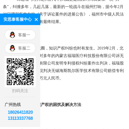
条”，纠缠多年，几起几落，最新的一轮战斗在福州打响，据今年2月
20日理邦所发布的《关于诉讼案件的进展公告》，福州市中级人民法
安思泰客服中心
院已依法受理，尚未有最终结果。
客服一
客服二
放眼国内医械圈，知识产权纠纷也时有发生。2019年2月，北
京知识产权法院对历时多年的内蒙古福瑞医疗科技股份有限公司诉无
锡海斯凯尔医学技术有限公司发明专利侵权纠纷案作出判决，福瑞股
份一审获得胜诉。法院判决无锡海斯凯尔医学技术有限公司赔偿专利
侵权损失费高达3000万元人民币。
扫码关注
广州热线
医疗器械知识产权的困扰及解决方法
18026411820
13113337768