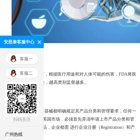
安思泰客服中心
客服一
客服二
FDA监督之下，根据医疗用途和对人体可能的伤害，FDA将医
疗器械分为Ⅰ、Ⅱ、Ⅲ类，越高类别监督越多。
将每一种医疗器械都明确规定其产品分类和管理要求，任何一
扫码关注
种医疗器械想要进入美国市场，必须首先弄清申请上市产品分类和管
理要求。对于任何产品，企业都需 进行企业注册（Registration）和产
广州热线
品列名（Listing）。